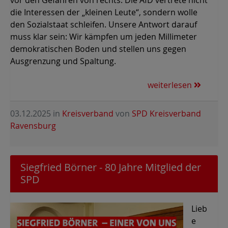
vor den Gefahren von rechts. Die AfD vertrete nicht
die Interessen der „kleinen Leute“, sondern wolle
den Sozialstaat schleifen. Unsere Antwort darauf
muss klar sein: Wir kämpfen um jeden Millimeter
demokratischen Boden und stellen uns gegen
Ausgrenzung und Spaltung.
weiterlesen
03.12.2025
in
Kreisverband
von
SPD Kreisverband
Ravensburg
Siegfried Börner - 80 Jahre Mitglied der
SPD
Lieb
e