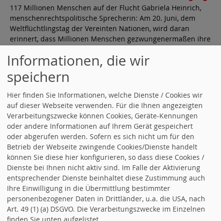
117 Millionen Menschen auf der Flucht Gabriela Heinrich,
menschenrechtspolitische Sprecherin: Am 20. Juni, dem
Weltflüchtlingstag der Vereinten Nationen, wird daran
erinnert, dass Millionen Menschen gezwungenermaßen ihre
Heimat verlassen mussten. Hinter den Zahlen stehen
Informationen, die wir
persönliche Geschichten und individuelle Schicksale.
„Aktuell sind weltweit über 117 Millionen Menschen auf der
speichern
Flucht, darunter viele Kinder, oftmals ohne die Begleitung…
Gabriela Heinrich zum Weltflüchtlingstag weiterlesen
Hier finden Sie Informationen, welche Dienste / Cookies wir
auf dieser Webseite verwenden. Für die Ihnen angezeigten
18.06.2026 12:25
„Fatales Signal an Kommunen und
Verarbeitungszwecke können Cookies, Geräte-Kennungen
Verbraucher:innen“
oder andere Informationen auf Ihrem Gerät gespeichert
Rechte Mehrheit im EU-Parlament stellt Vereinbarung für
oder abgerufen werden. Sofern es sich nicht um für den
sauberes Wasser infrage Das Europäische Parlament hat
Betrieb der Webseite zwingende Cookies/Dienste handelt
heute eine Resolution zur Umsetzung der
können Sie diese hier konfigurieren, so dass diese Cookies /
Kommunalabwasserrichtlinie (KARL) verabschiedet. Die in
Dienste bei Ihnen nicht aktiv sind. Im Falle der Aktivierung
der vergangenen Legislatur beschlossene Vereinbarung zur
entsprechender Dienste beinhaltet diese Zustimmung auch
Verbesserung der Wasserqualität sieht Vorschriften für eine
Ihre Einwilligung in die Übermittlung bestimmter
durch Unternehmen gestützte Finanzierung der
personenbezogener Daten in Drittländer, u.a. die USA, nach
sogenannten 4. Reinigungsstufe vor. An dieser finanziellen
Art. 49 (1) (a) DSGVO. Die Verarbeitungszwecke im Einzelnen
Großaufgabe sollen vor allem Kosmetik-… „Fatales Signal an
finden Sie unten aufgelistet.